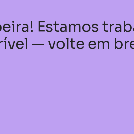
eira! Estamos tra
rível — volte em br