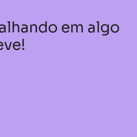
balhando em algo
eve!