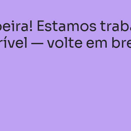
eira! Estamos tra
rível — volte em br