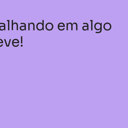
balhando em algo
eve!